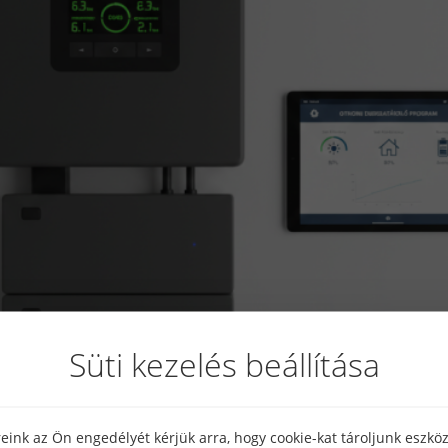
Süti kezelés beállítása
eink az Ön engedélyét kérjük arra, hogy cookie-kat tároljunk eszk