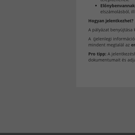
Előnybenvannak
elszámolásból, il
Hogyan jelentkezhet?
A pályázat benyújtása k
A (jelenlegi információ
mindent megtalál az
e
Pro tipp:
A jelentkezés
dokumentumait és adj