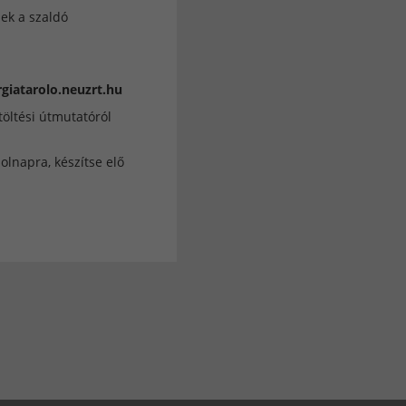
ek a szaldó
giatarolo.neuzrt.hu
töltési útmutatóról
lnapra, készítse elő