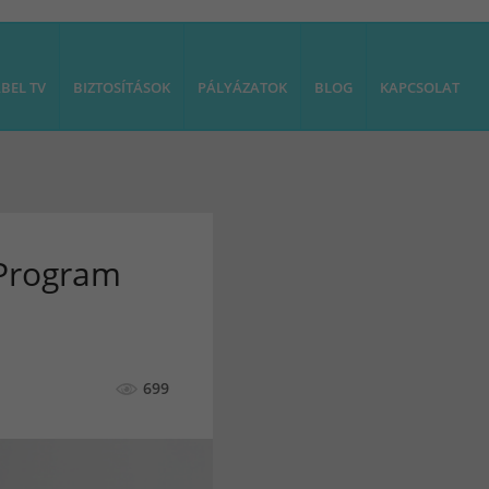
BEL TV
BIZTOSÍTÁSOK
PÁLYÁZATOK
BLOG
KAPCSOLAT
 Program
699