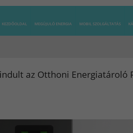
KEZDŐOLDAL
MEGÚJULÓ ENERGIA
MOBIL SZOLGÁLTATÁS
KÁ
lindult az Otthoni Energiatároló