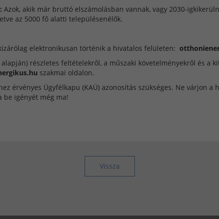
:
Azok, akik már bruttó elszámolásban vannak, vagy 2030-igkikerüln
letve az 5000 fő alatti településenélők.
izárólag elektronikusan történik a hivatalos felületen:
otthoniener
 alapján) részletes feltételekről, a műszaki követelményekről és a ki
nergikus.hu
szakmai oldalon.
hez érvényes Ügyfélkapu (KAÜ) azonosítás szükséges. Ne várjon a ho
a be igényét még ma!
Vissza