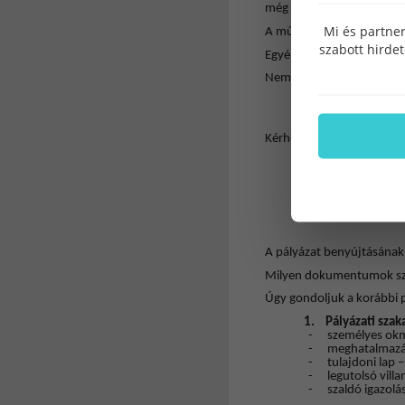
még nem lesz szükség, csa
Mi és partner
A műszaki tartalmat a regi
szabott hirde
Egyéni vállalkozással kap
Nem kérhető támogatás,
-
ha a tulajdono
bejegyezve és/vag
Kérhető a támogatás, am
-
magánszemély t
ajánljuk, hogy m
akkor február 2-ái
-
az ingatlan to
került bejegyzésr
A pályázat benyújtásának
Milyen dokumentumok s
Úgy gondoljuk a korábbi p
1.
Pályázati sza
-
személyes okm
-
meghatalmazá
-
tulajdoni lap 
-
legutolsó vill
-
szaldó igazolá