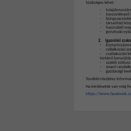
Szükséges lehet:
-
tulajdonostárs
-
haszonélvező 
-
lízingszerződé
-
társasházi köz
-
használati me
-
gondnoki nyil
2.
Igazolási szak
-
köztartozásme
-
vállalkozási s
-
csatlakozási k
történő benyújtás
-
szaldó státus
-
önerő rendelke
-
gazdasági tevé
További részletes informá
Ha kérdésetek van még fe
https://www.facebook.c