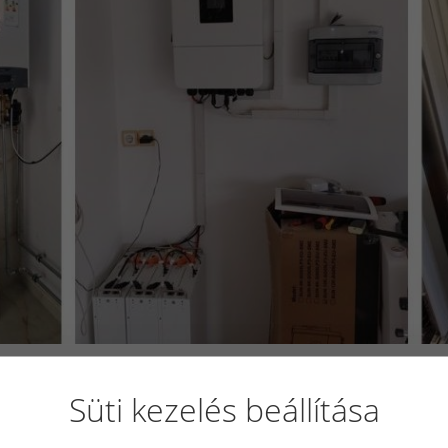
Süti kezelés beállítása
t néhány kérdés, melyre szeretnénk válaszolni, mert ez lehet, hogy mások
ommal kapcsolatban a válaszunk, hogy február 2-ai pályázati regisztráció 