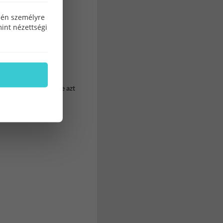
özén személyre
int nézettségi
 ingatlan címére van
, akkor pályázhat. De azt
n. Ha ez szükséges,
m az ingatlan címére