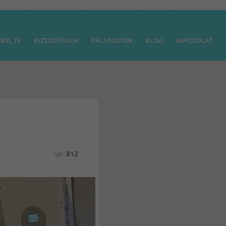
BEL TV
BIZTOSÍTÁSOK
PÁLYÁZATOK
BLOG
KAPCSOLAT
812