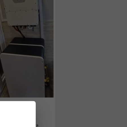
at is érint.
során ennek megadására