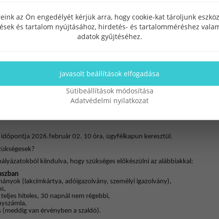
k a személyes adatok feltöltésére fog sor kerülni az ügyfélkapun keresztül.
eink az Ön engedélyét kérjük arra, hogy cookie-kat tároljunk eszk
sztráció elbírálása után (március 15.) kell majd megadni.
tések és tartalom nyújtásához, hirdetés- és tartalomméréshez valam
csolatban voltak még kérdések.
adatok gyűjtéséhez.
 amennyiben:
sok között van olyan személy, akinek a vállalkozása a beruházással érintett
y ott végzi a tevékenységét,
Javasolt beállítások elfogadása
ennyiben:
ulajdonában van az ingatlan és az egyéni vállalkozás székhelye máshol van
Sütibeállítások módosítása
indenképpen érdemes a könyvelővel beszélni a székhely módosítás érdekébe
Adatvédelmi nyilatkozat
g meg kell történni,
vábbi tulajdonosai között van olyan személy, akinek vállalkozása van, de ne
e és az ezzel összefüggő tevékenységet sem ott végzi.
 időpontja 2026.február 02. 10 óra, ügyfélkapun keresztül.
zükségesek?
ályázatokból kiindulva, hogy szükséges előkészülni az alábbiakkal:
kaszban
ányok (lakcímkártya, adóigazolvány, személyi igazolvány),
s,
– teljes hiteles, 30 napnál nem régebbi,
anyszámla,
s (meddig van érvényben a szaldó).