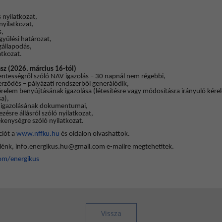
 nyilatkozat,
nyilatkozat,
s,
gyűlési határozat,
gállapodás,
atkozat.
asz (2026. március 16-tól)
ntességről szóló NAV igazolás – 30 napnál nem régebbi,
zerződés – pályázati rendszerből generálódik,
érelem benyújtásának igazolása (létesítésre vagy módosításra irányuló kére
a),
z igazolásának dokumentumai,
zésre állásról szóló nyilatkozat,
kenységre szóló nyilatkozat.
ciót a
www.nffku.hu
és oldalon olvashattok.
lénk, info.energikus.hu@gmail.com e-mailre megtehetitek.
om/energikus
Vissza