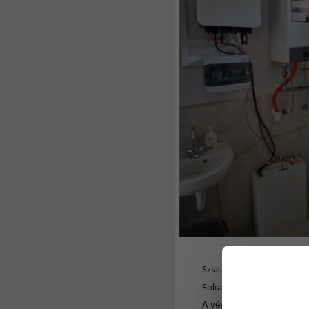
Sziasztok,
Sokakban megfogalmazódot
A végleges műszaki tartal