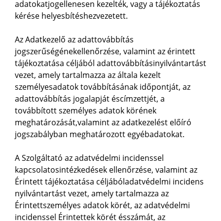
adatokatjogellenesen kezelték, vagy a tájékoztatás
kérése helyesbítéshezvezetett.
Az Adatkezelő az adattovábbítás
jogszerűségénekellenőrzése, valamint az érintett
tájékoztatása céljából adattovábbításinyilvántartást
vezet, amely tartalmazza az általa kezelt
személyesadatok továbbításának időpontját, az
adattovábbítás jogalapját éscímzettjét, a
továbbított személyes adatok körének
meghatározását,valamint az adatkezelést előíró
jogszabályban meghatározott egyébadatokat.
A Szolgáltató az adatvédelmi incidenssel
kapcsolatosintézkedések ellenőrzése, valamint az
Érintett tájékoztatása céljábóladatvédelmi incidens
nyilvántartást vezet, amely tartalmazza az
Érintettszemélyes adatok körét, az adatvédelmi
incidenssel Érintettek körét ésszámát, az