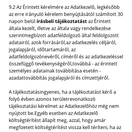
9.2 Az Érintett kérelmére az Adatkezelő, legkésőbb
az erre irányuló kérelem benyújtásától számított 30
napon belül
írásbeli tájékoztatást
az Érintett
általa kezelt, illetve az általa vagy rendelkezése
szerintmegbízott adatfeldolgozó által feldolgozott
adatairól, azok forrásáról,az adatkezelés céljáról,
jogalapjáról, időtartamáról, az
adatfeldolgozónevéről, címéről és az adatkezeléssel
összefüggő tevékenységéről,továbbá - az érintett
személyes adatainak továbbítása esetén -
azadattovábbítás jogalapjáról és címzettjéről.
A tájékoztatásingyenes, ha a tájékoztatást kérő a
folyó évben azonos területrevonatkozó
tájékoztatási kérelmet az Adatkezelőhöz még nem
nyújtott be.Egyéb esetben az Adatkezelő
költségtérítést állapít meg, azzal, hogy amár
megfizetett költségtérítést vissza kell téríteni, ha az