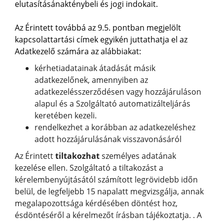
elutasításánakténybeli és jogi indokait.
Az Érintett továbbá az 9.5. pontban megjelölt
kapcsolattartási címek egyikén juttathatja el az
Adatkezelő számára az alábbiakat:
kérhetiadatainak átadását másik
adatkezelőnek, amennyiben az
adatkezelésszerződésen vagy hozzájáruláson
alapul és a Szolgáltató automatizálteljárás
keretében kezeli.
rendelkezhet a korábban az adatkezeléshez
adott hozzájárulásának visszavonásáról
Az Érintett
tiltakozhat
személyes adatának
kezelése ellen. Szolgáltató a tiltakozást a
kérelembenyújtásától számított legrövidebb időn
belül, de legfeljebb 15 napalatt megvizsgálja, annak
megalapozottsága kérdésében döntést hoz,
ésdöntéséről a kérelmezőt írásban tájékoztatja. . A