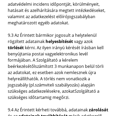
adatvédelmi incidens időpontját, körülményeit,
hatásait és azelhárítására megtett intézkedéseket,
valamint az adatkezelést előírójogszabályban
meghatározott egyéb adatokat.
9.3 Az Érintett bármikor jogosult a helytelenül
rögzített adatainak
helyesbítését
vagy azok
törlését
kérni. Az ilyen irányú kérését írásban kell
benyújtania postai vagyelektronikus levél
formájában. A Szolgáltató a kérelem
beérkezésétőlszámított 3 munkanapon belül törli
az adatokat, ez esetben azok nemlesznek újra
helyreállíthatók. A törlés nem vonatkozik a
jogszabály (pl.számviteli szabályozás) alapján
szükséges adatkezelésekre, azokatSzolgáltató a
szükséges időtartamig megőrzi.
9.4 Az Érintett kérheti továbbá, adatainak
zárolását