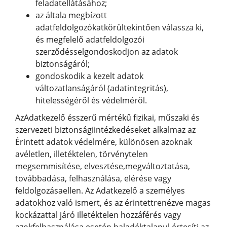
feladatellátásához;
az általa megbízott
adatfeldolgozókatkörültekintően válassza ki,
és megfelelő adatfeldolgozói
szerződésselgondoskodjon az adatok
biztonságáról;
gondoskodik a kezelt adatok
változatlanságáról (adatintegritás),
hitelességéről és védelméről.
AzAdatkezelő ésszerű mértékű fizikai, műszaki és
szervezeti biztonságiintézkedéseket alkalmaz az
Érintett adatok védelmére, különösen azoknak
avéletlen, illetéktelen, törvénytelen
megsemmisítése, elvesztése,megváltoztatása,
továbbadása, felhasználása, elérése vagy
feldolgozásaellen. Az Adatkezelő a személyes
adatokhoz való ismert, és az érintettrenézve magas
kockázattal járó illetéktelen hozzáférés vagy