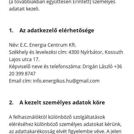
(a továbbiakban együttesen Érintett) személyes
adatait kezeli.
1. Az adatkezelő elérhetősége
Név: E.C. Energia Centrum Kft.
Székhely és levelezési cím: 4300 Nyírbátor, Kossuth
Lajos utca 17.
Képviselő neve és telefonszáma: Drigán László +36
20 399 8747
Email cím: info.energikus.hu@gmail.com
2. A kezelt személyes adatok köre
A felhasználóktól különböző szolgáltatások
eléréséhez különböző személyes adatokat kérünk,
az adattakarékosság elvét figyelembe véve. A jelen