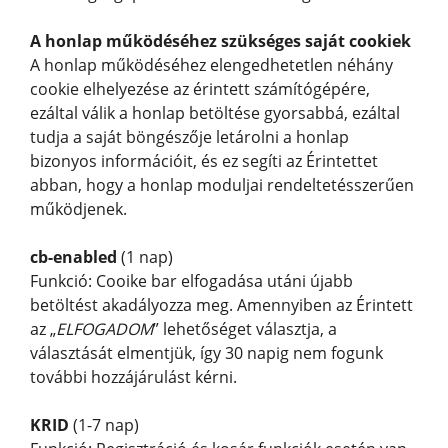
A honlap működéséhez szükséges saját cookiek
A honlap működéséhez elengedhetetlen néhány
cookie elhelyezése az érintett számítógépére,
ezáltal válik a honlap betöltése gyorsabbá, ezáltal
tudja a saját böngészője letárolni a honlap
bizonyos információit, és ez segíti az Érintettet
abban, hogy a honlap moduljai rendeltetésszerűen
működjenek.
cb-enabled
(1 nap)
Funkció: Cooike bar elfogadása utáni újabb
betöltést akadályozza meg. Amennyiben az Érintett
az „
ELFOGADOM
” lehetőséget választja, a
választását elmentjük, így 30 napig nem fogunk
további hozzájárulást kérni.
KRID
(1-7 nap)