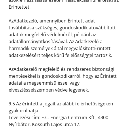
azokfelhasználása esetén haladéktalanul értesíti az
Érintettet.
AzAdatkezelő, amennyiben Érintett adat
továbbítása szükséges, gondoskodik atovábbított
adatok megfelelő védelméről, például az
adatállománytitkosításával. Az Adatkezelő a
harmadik személyek által megvalósítottÉrintett
adatkezelésért teljes körű felelősséggel tartozik.
AzAdatkezelő megfelelő és rendszeres biztonsági
mentésekkel is gondoskodikarról, hogy az Érintett
adatai a megsemmisüléssel vagy
elvesztésselszemben védve legyenek.
9.5 Az érintett a jogait az alábbi elérhetőségeken
gyakorolhatja:
Levelezési cím: E.C. Energia Centrum Kft., 4300
Nyírbátor, Kossuth Lajos utca 17.