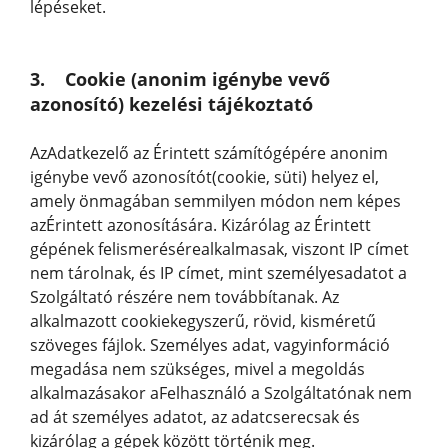
lépéseket.
3. Cookie (anonim igénybe vevő
azonosító) kezelési tájékoztató
AzAdatkezelő az Érintett számítógépére anonim
igénybe vevő azonosítót(cookie, süti) helyez el,
amely önmagában semmilyen módon nem képes
azÉrintett azonosítására. Kizárólag az Érintett
gépének felismerésérealkalmasak, viszont IP címet
nem tárolnak, és IP címet, mint személyesadatot a
Szolgáltató részére nem továbbítanak. Az
alkalmazott cookiekegyszerű, rövid, kisméretű
szöveges fájlok. Személyes adat, vagyinformáció
megadása nem szükséges, mivel a megoldás
alkalmazásakor aFelhasználó a Szolgáltatónak nem
ad át személyes adatot, az adatcserecsak és
kizárólag a gépek között történik meg.