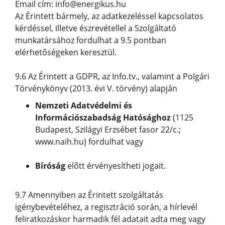
Email cím: info@energikus.hu
Az Érintett bármely, az adatkezeléssel kapcsolatos
kérdéssel, illetve észrevétellel a Szolgáltató
munkatársához fordulhat a 9.5 pontban
elérhetőségeken keresztül.
9.6 Az Érintett a GDPR, az Info.tv., valamint a Polgári
Törvénykönyv (2013. évi V. törvény) alapján
Nemzeti Adatvédelmi és
Információszabadság Hatósághoz
(1125
Budapest, Szilágyi Erzsébet fasor 22/c.;
www.naih.hu) fordulhat vagy
Bíróság
előtt érvényesítheti jogait.
9.7 Amennyiben az Érintett szolgáltatás
igénybevételéhez, a regisztráció során, a hírlevél
feliratkozáskor harmadik fél adatait adta meg vagy