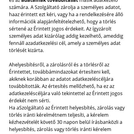
és az
adatainak továbbítását
másik adatkezelő
számára. A Szolgáltató zárolja a személyes adatot,
haaz érintett ezt kéri, vagy ha a rendelkezésére álló
információk alapjánfeltételezhető, hogy a törlés
sértené az Érintett jogos érdekeit. Az ígyzárolt
személyes adat kizárólag addig kezelhető, ameddig
fennáll azadatkezelési cél, amely a személyes adat
törlését kizárta.
Ahelyesbítésről, a zárolásról és a törlésről az
Érintettet, továbbámindazokat értesíteni kell,
akiknek korábban az adatot adatkezeléscéljára
továbbították. Az értesítés mellőzhető, ha ez az
adatkezeléscéljára való tekintettel az Érintett jogos
érdekét nem sérti.
Ha aSzolgáltató az Érintett helyesbítés, zárolás vagy
törlés iránti kérelmétnem teljesíti, a kérelem
kézhezvételét követő 30 napon belül írásbanközli a
helyesbítés, zárolás vagy törlés iránti kérelem