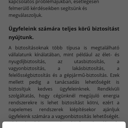
kapcsolatos problémájukban, esetlegesen
felmerülő kérdéseikben segítsünk és
megválaszoljuk.
Ügyfeleink számára teljes körű biztosítást
nyújtunk.
A biztosításoknak több típusa is megtalálható
vállalatunk kínálatában, mint például az élet- és
nyugdíjbiztosítás, az utasbiztosítás, a
vagyonbiztosítás, a lakásbiztosítás, a
felelősségbiztosítás és a gépjármű-biztosítás. Ezek
mellett pedig a tanácsadás lehetőségét is
biztosítjuk kedves ügyfeleinknek. Rendkívüli
szolgáltatás, hogy cégünknél megújuló energia
rendszerekre is lehet biztosítást kötni, ezért a
napelemes rendszerek kiépítésekor ajánljuk
ügyfeleink számára a vagyonbiztosítás lehetőségét.
Kárbejelentéskor is teljes körű tanácsadást és