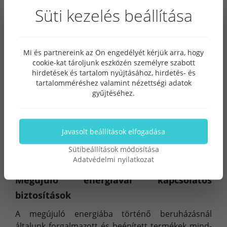
segítséget nyújtunk ügyfeleink számára.
Süti kezelés beállítása
Mi és partnereink az Ön engedélyét kérjük arra, hogy
cookie-kat tároljunk eszközén személyre szabott
hirdetések és tartalom nyújtásához, hirdetés- és
tartalomméréshez valamint nézettségi adatok
gyűjtéséhez.
Javasolt beállítások elfogadása
Sütibeállítások módosítása
Adatvédelmi nyilatkozat
Megújuló energiával kapcsolatos
biztosítások
A megújuló energiába történő beruházásnál
általunk forgalmazott és beépített termékek mind-