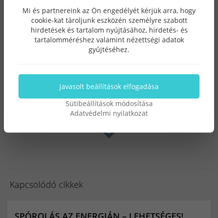
Mi és partnereink az Ön engedélyét kérjük arra, hogy
Megújuló energia
cookie-kat tároljunk eszközén személyre szabott
hirdetések és tartalom nyújtásához, hirdetés- és
tartalomméréshez valamint nézettségi adatok
Pályázatok
gyűjtéséhez.
CÍMKÉK
Javasolt beállítások elfogadása
Sütibeállítások módosítása
érdekességek
napelem rendszer ár
belföld
Adatvédelmi nyilatkozat
külföld
napkollektor
Napelempályázat
napelemes rendszerek visszanem téritendő
támogatással
3 millió vissaz nem térítendő támogatás
Kapcsolódó cikkek
SPÓROLÁS AZ ENERGIÁN – LEHETSÉGES!