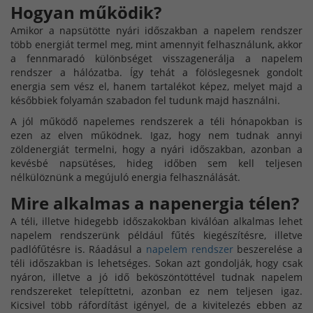
Hogyan működik?
Amikor a napsütötte nyári időszakban a napelem rendszer
több energiát termel meg, mint amennyit felhasználunk, akkor
a fennmaradó különbséget visszagenerálja a napelem
rendszer a hálózatba. Így tehát a fölöslegesnek gondolt
energia sem vész el, hanem tartalékot képez, melyet majd a
későbbiek folyamán szabadon fel tudunk majd használni.
A jól működő napelemes rendszerek a téli hónapokban is
ezen az elven működnek. Igaz, hogy nem tudnak annyi
zöldenergiát termelni, hogy a nyári időszakban, azonban a
kevésbé napsütéses, hideg időben sem kell teljesen
nélkülöznünk a megújuló energia felhasználását.
Mire alkalmas a napenergia télen?
A téli, illetve hidegebb időszakokban kiválóan alkalmas lehet
napelem rendszerünk például fűtés kiegészítésre, illetve
padlófűtésre is. Ráadásul a
napelem rendszer
beszerelése a
téli időszakban is lehetséges. Sokan azt gondolják, hogy csak
nyáron, illetve a jó idő beköszöntöttével tudnak napelem
rendszereket telepíttetni, azonban ez nem teljesen igaz.
Kicsivel több ráfordítást igényel, de a kivitelezés ebben az