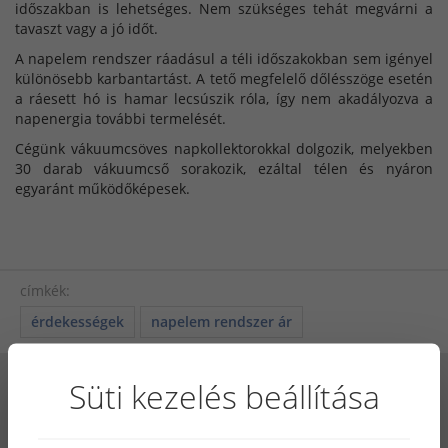
időszakban is lehetséges. Nem szükséges tehát megvárni a
tavaszt vagy a jó időt.
A napelem rendszer ráadásul a téli időszakokban sem igényel
különösebb karbantartást. A tető megfelelő dőlésszöge esetén
a ráesett hó is hamar lecsúszik róla, így nem akadályozva a
napenergia további termelését.
Cégünk vákuumcsöves napkollektorokkal dolgozik, melyekben
30 darab vákuumcső sorakozik, ezáltal télen és nyáron
egyaránt működőképesek.
címkék:
érdekességek
napelem rendszer ár
Süti kezelés beállítása
TÉMÁK