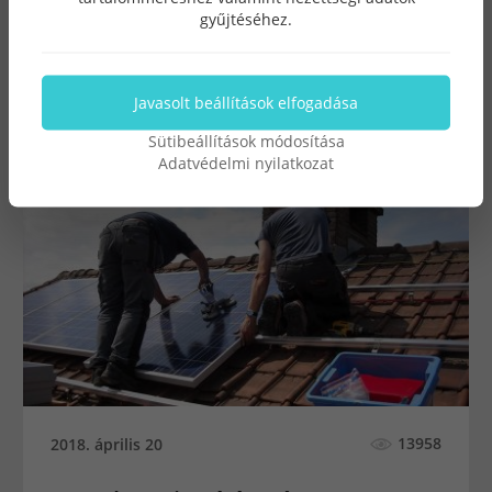
érdeklődéssel figyelik a jelen megújulását.
gyűjtéséhez.
Javasolt beállítások elfogadása
Sütibeállítások módosítása
Adatvédelmi nyilatkozat
13958
2018. április 20