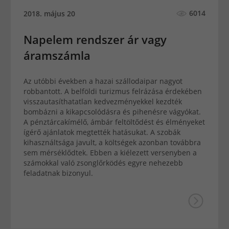
6014
2018. május 20
Napelem rendszer ár vagy
áramszámla
Az utóbbi években a hazai szállodaipar nagyot
robbantott. A belföldi turizmus felrázása érdekében
visszautasíthatatlan kedvezményekkel kezdték
bombázni a kikapcsolódásra és pihenésre vágyókat.
A pénztárcakímélő, ámbár feltöltődést és élményeket
ígérő ajánlatok megtették hatásukat. A szobák
kihasználtsága javult, a költségek azonban továbbra
sem mérséklődtek. Ebben a kiélezett versenyben a
számokkal való zsonglőrködés egyre nehezebb
feladatnak bizonyul.