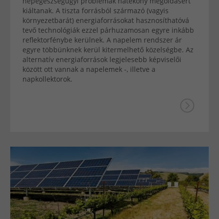
népegészségügyi problémák hatékony megoldásért
kiáltanak. A tiszta forrásból származó (vagyis
környezetbarát) energiaforrásokat hasznosíthatóvá
tevő technológiák ezzel párhuzamosan egyre inkább
reflektorfénybe kerülnek. A napelem rendszer ár
egyre többünknek kerül kitermelhető közelségbe. Az
alternatív energiaforrások legjelesebb képviselői
között ott vannak a napelemek -, illetve a
napkollektorok.