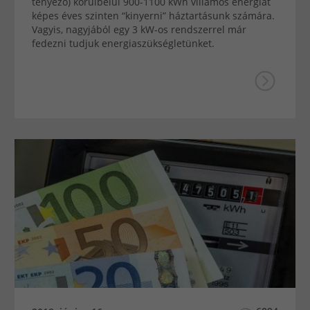
tényező) körülbelül 900-1100 kWh villamos energiát
képes éves szinten “kinyerni” háztartásunk számára.
Vagyis, nagyjából egy 3 kW-os rendszerrel már
fedezni tudjuk energiaszükségletünket.