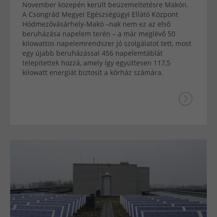
November közepén került beüzemeltetésre Makón.
A Csongrád Megyei Egészségügyi Ellátó Központ
Hódmezővásárhely-Makó –nak nem ez az első
beruházása napelem terén – a már meglévő 50
kilowattos napelemrendszer jó szolgálatot tett, most
egy újabb beruházással 456 napelemtáblát
telepítettek hozzá, amely így együttesen 117,5
kilowatt energiát biztosít a kórház számára.