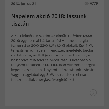
6779
2018. június 21
Napelem akció 2018: lássunk
tisztán
A KSH felmérése szerint az elmúlt 16 évben (2000-
2016) egy normál háztartás évi villamosenergia-
fogyasztása 2000-2200 kWh körül alakult. Egy 1 kW
teljesítményű napelem rendszer, megfelelő tájolás
és dőlésszög mellett (a napsütötte órák száma, a
beszerelés feltételei és precizítása is befolyásoló
tényező) körülbelül 900-1100 kWh villamos energiát
képes éves szinten “kinyerni” háztartásunk számára.
Vagyis, nagyjából egy 3 kW-os rendszerrel már
fedezni tudjuk energiaszükségletünket.