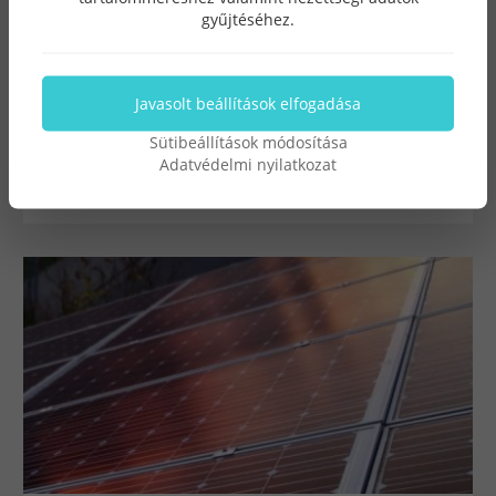
nagyobb számba jelennek meg napelemek és
gyűjtéséhez.
napkollektorok magánházak tetején és nem
véletlenül. Például Szeged térségében az utóbbi 2-3
évben majd 400 új háztartást regisztráltak, ahol
Javasolt beállítások elfogadása
napelemet használnak.
Sütibeállítások módosítása
Adatvédelmi nyilatkozat