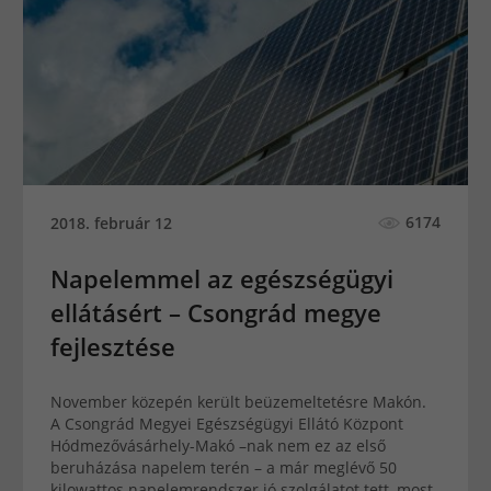
6174
2018. február 12
Napelemmel az egészségügyi
ellátásért – Csongrád megye
fejlesztése
November közepén került beüzemeltetésre Makón.
A Csongrád Megyei Egészségügyi Ellátó Központ
Hódmezővásárhely-Makó –nak nem ez az első
beruházása napelem terén – a már meglévő 50
kilowattos napelemrendszer jó szolgálatot tett, most