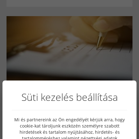
10711
Süti kezelés beállítása
2018. március 11
Napelem pályázat
Mi és partnereink az Ön engedélyét kérjük arra, hogy
Míg korábban mindenki úgy gondolta, hogy nem éri
cookie-kat tároljunk eszközén személyre szabott
meg napelemet használni magánháztartásokban,
hirdetések és tartalom nyújtásához, hirdetés- és
ezzel szemben ma már ez nem mondható el. Egyre
tartalomméréshez valamint nézettségi adatok