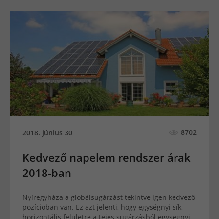
8702
2018. június 30
Kedvező napelem rendszer árak
2018-ban
Nyíregyháza a globálsugárzást tekintve igen kedvező
pozícióban van. Ez azt jelenti, hogy egységnyi sík,
horizontális felületre a tejes sugárzásból egységnyi