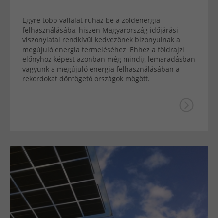
Egyre több vállalat ruház be a zöldenergia
felhasználásába, hiszen Magyarország időjárási
viszonylatai rendkívül kedvezőnek bizonyulnak a
megújuló energia termeléséhez. Ehhez a földrajzi
előnyhöz képest azonban még mindig lemaradásban
vagyunk a megújuló energia felhasználásában a
rekordokat döntögető országok mögött.