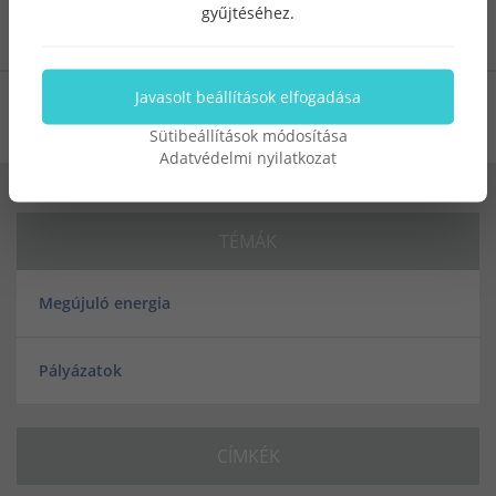
gyűjtéséhez.
címkék:
Javasolt beállítások elfogadása
napelem rendszer ár
Sütibeállítások módosítása
Adatvédelmi nyilatkozat
TÉMÁK
Megújuló energia
Pályázatok
CÍMKÉK