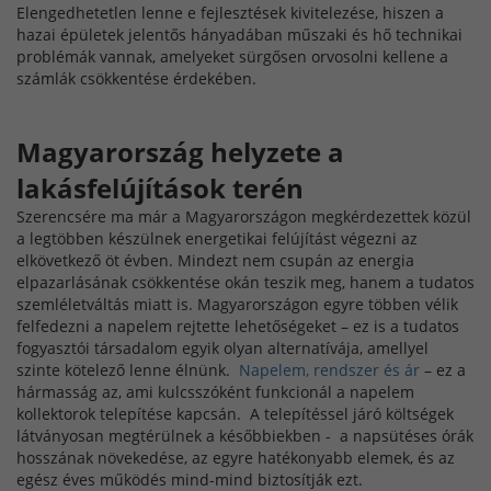
Elengedhetetlen lenne e fejlesztések kivitelezése, hiszen a
hazai épületek jelentős hányadában műszaki és hő technikai
problémák vannak, amelyeket sürgősen orvosolni kellene a
számlák csökkentése érdekében.
Magyarország helyzete a
lakásfelújítások terén
Szerencsére ma már a Magyarországon megkérdezettek közül
a legtöbben készülnek energetikai felújítást végezni az
elkövetkező öt évben. Mindezt nem csupán az energia
elpazarlásának csökkentése okán teszik meg, hanem a tudatos
szemléletváltás miatt is. Magyarországon egyre többen vélik
felfedezni a napelem rejtette lehetőségeket – ez is a tudatos
fogyasztói társadalom egyik olyan alternatívája, amellyel
szinte kötelező lenne élnünk.
Napelem, rendszer és ár
– ez a
hármasság az, ami kulcsszóként funkcionál a napelem
kollektorok telepítése kapcsán. A telepítéssel járó költségek
látványosan megtérülnek a későbbiekben - a napsütéses órák
hosszának növekedése, az egyre hatékonyabb elemek, és az
egész éves működés mind-mind biztosítják ezt.