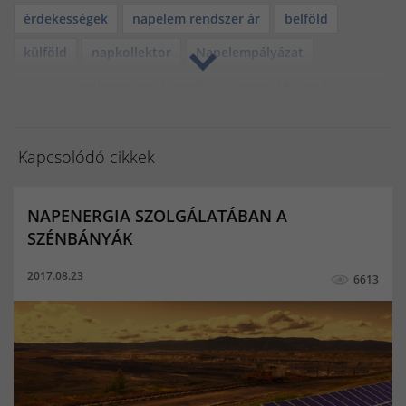
érdekességek
napelem rendszer ár
belföld
külföld
napkollektor
Napelempályázat
napelemes rendszerek visszanem téritendő
támogatással
3 millió vissaz nem térítendő támogatás
Kapcsolódó cikkek
NAPENERGIA SZOLGÁLATÁBAN A
SZÉNBÁNYÁK
2017.08.23
6613